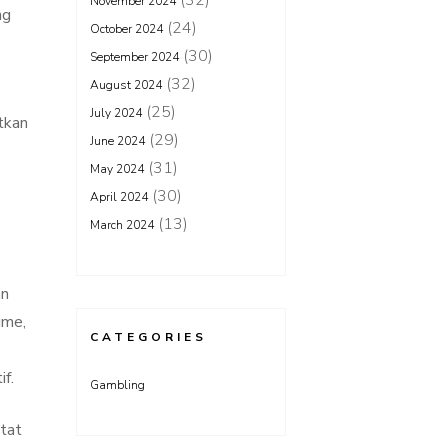
(32)
November 2024
ng
(24)
October 2024
(30)
September 2024
(32)
August 2024
(25)
July 2024
tkan
(29)
June 2024
(31)
May 2024
(30)
April 2024
(13)
March 2024
an
ime,
CATEGORIES
f.
Gambling
atat