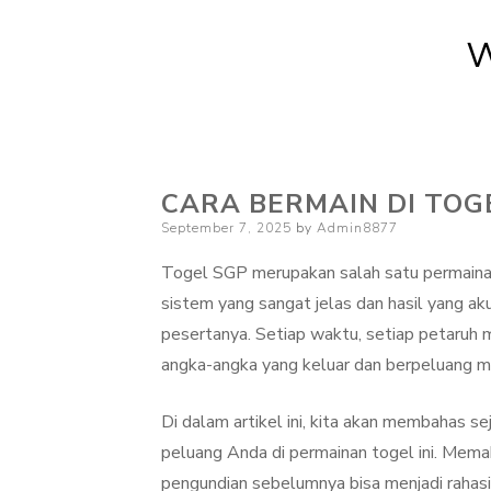
w
CARA BERMAIN DI TOG
Posted
September 7, 2025
by
Admin8877
on
Togel SGP merupakan salah satu permainan 
sistem yang sangat jelas dan hasil yang a
pesertanya. Setiap waktu, setiap petaruh m
angka-angka yang keluar dan berpeluang
Di dalam artikel ini, kita akan membahas s
peluang Anda di permainan togel ini. Mema
pengundian sebelumnya bisa menjadi rahasi