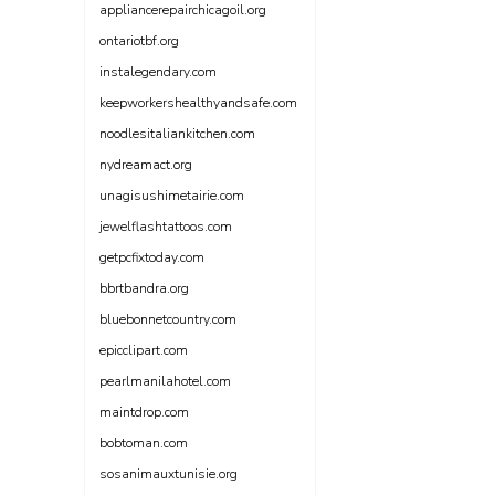
appliancerepairchicagoil.org
ontariotbf.org
instalegendary.com
keepworkershealthyandsafe.com
noodlesitaliankitchen.com
nydreamact.org
unagisushimetairie.com
jewelflashtattoos.com
getpcfixtoday.com
bbrtbandra.org
bluebonnetcountry.com
epicclipart.com
pearlmanilahotel.com
maintdrop.com
bobtoman.com
sosanimauxtunisie.org