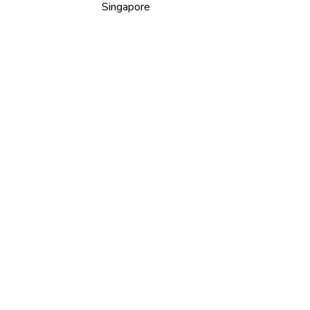
Singapore
navigation