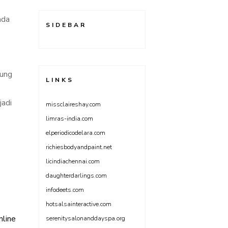
ada
SIDEBAR
sung
LINKS
jadi
missclaireshay.com
limras-india.com
elperiodicodelara.com
richiesbodyandpaint.net
licindiachennai.com
daughterdarlings.com
infodeets.com
hotsalsainteractive.com
nline
serenitysalonanddayspa.org