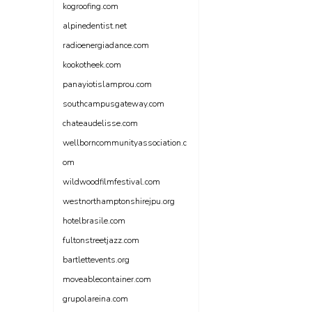
kogroofing.com
alpinedentist.net
radioenergiadance.com
kookotheek.com
panayiotislamprou.com
southcampusgateway.com
chateaudelisse.com
wellborncommunityassociation.c
om
wildwoodfilmfestival.com
westnorthamptonshirejpu.org
hotelbrasile.com
fultonstreetjazz.com
bartlettevents.org
moveablecontainer.com
grupolareina.com