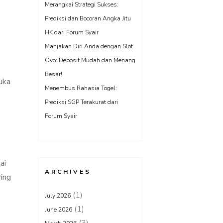
Merangkai Strategi Sukses:
Prediksi dan Bocoran Angka Jitu
HK dari Forum Syair
Manjakan Diri Anda dengan Slot
Ovo: Deposit Mudah dan Menang
Besar!
uka
Menembus Rahasia Togel:
Prediksi SGP Terakurat dari
Forum Syair
ai
ARCHIVES
ring
(1)
July 2026
(1)
June 2026