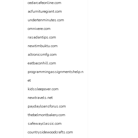
cedarcafeonline.com
acfurnituregiant.com
undertenminutes.com
omnivere.com
rasadantips.com
newtimbuktu.com
altronicsmfg.com
eatbaconhill.com
programmingassignmentshelp.n
et
kidssleepover.com
newtravels.net
paydayloansforus.com
thebelmontbakery.com
safewayclassic.com
countrysidewoodcrafts.com