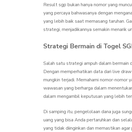
Result sgp bukan hanya nomor yang muncul, 
yang percaya bahwasanya dengan menganal
yang lebih baik saat memasang taruhan. Ga
strategi, menjadikannya semakin menarik un
Strategi Bermain di Togel S
Salah satu strategi ampuh dalam bermain 
Dengan memperhatikan data dari live draw 
mungkin terjadi. Memahami nomor-nomor ya
wawasan yang berharga dalam menentukan n
dalam mengambil keputusan yang lebih teri
Di samping itu, pengelolaan dana juga sung
uang yang bisa Anda pertaruhkan dan selalu
yang tidak diinginkan dan memastikan agar